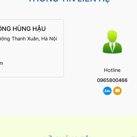
ĐỘNG HÙNG HẬU
ường Thanh Xuân, Hà Nội
om
Hotline
0965800466