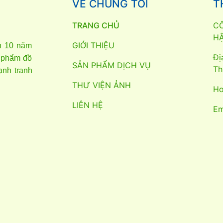
VỀ CHÚNG TÔI
T
TRANG CHỦ
C
H
GIỚI THIỆU
n 10 năm
Đị
n phẩm đồ
SẢN PHẨM DỊCH VỤ
Th
ạnh tranh
THƯ VIỆN ẢNH
Ho
LIÊN HỆ
Em