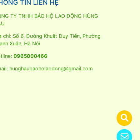
HÔNG TIN LIÊN HỆ
ÔNG TY TNHH BẢO HỘ LAO ĐỘNG HÙNG
ẬU
a chỉ: Số 6, Đường Khuất Duy Tiến, Phường
anh Xuân, Hà Nội
tline:
0965800466
ail:
hunghaubaoholaodong@gmail.com