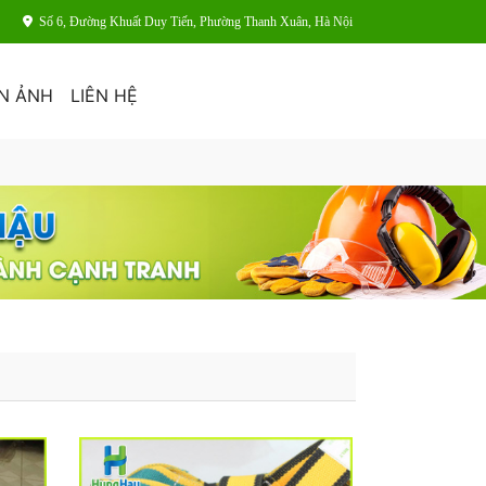
Số 6, Đường Khuất Duy Tiến, Phường Thanh Xuân, Hà Nội
N ẢNH
LIÊN HỆ