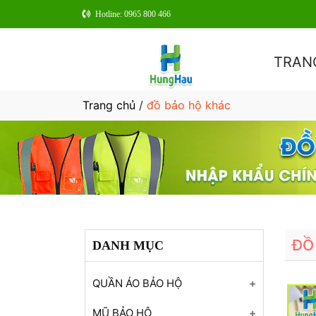
Hotline: 0965 800 466
TRAN
Trang chủ
/
đồ bảo hộ khác
ĐỒ
DANH MỤC
QUẦN ÁO BẢO HỘ
Áo gile bảo hộ xuất xứ Hàn
MŨ BẢO HỘ