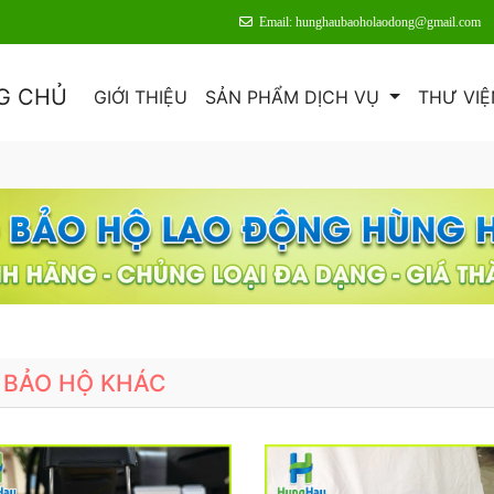
Email: hunghaubaoholaodong@gmail.com
G CHỦ
GIỚI THIỆU
SẢN PHẨM DỊCH VỤ
THƯ VIỆ
 BẢO HỘ KHÁC